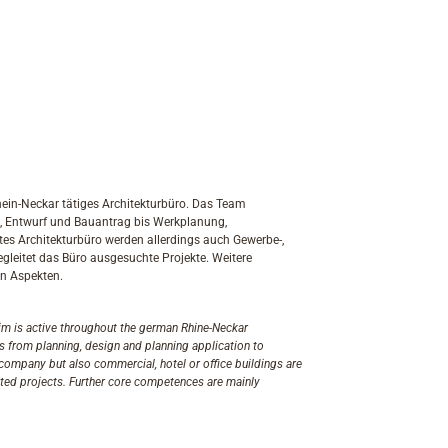
hein-Neckar tätiges Architekturbüro. Das Team
, Entwurf und Bauantrag bis Werkplanung,
es Architekturbüro werden allerdings auch Gewerbe-,
egleitet das Büro ausgesuchte Projekte. Weitere
en Aspekten.
is active throughout the german Rhine-Neckar
 from planning, design and planning application to
e company but also commercial, hotel or office buildings are
cted projects. Further core competences are mainly