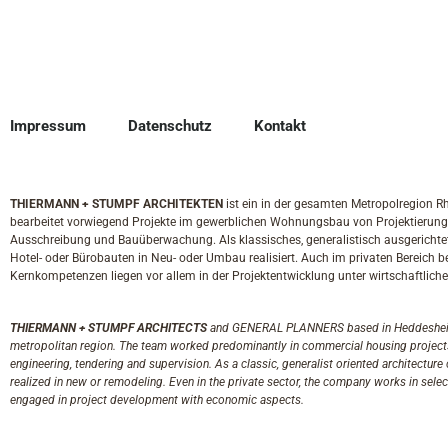
Impressum
Datenschutz
Kontakt
THIERMANN + STUMPF ARCHITEKTEN
ist ein in der gesamten Metropolregion R
bearbeitet vorwiegend Projekte im gewerblichen Wohnungsbau von Projektierung
Ausschreibung und Bauüberwachung. Als klassisches, generalistisch ausgerichtet
Hotel- oder Bürobauten in Neu- oder Umbau realisiert. Auch im privaten Bereich b
Kernkompetenzen liegen vor allem in der Projektentwicklung unter wirtschaftlich
THIERMANN + STUMPF ARCHITECTS
and GENERAL PLANNERS based in Heddesheim 
metropolitan region. The team worked predominantly in commercial housing projects
engineering, tendering and supervision. As a classic, generalist oriented architectur
realized in new or remodeling. Even in the private sector, the company works in sele
engaged in project development with economic aspects.