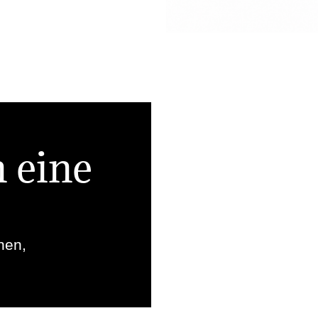
n eine
nen,