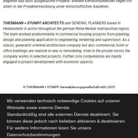
begleitet das Büro ausgesuchte Projekte. Weitere Kernkompetenzen liegen vor
allem in der Projektentwicklung unter wirtschaftlichen Aspekten.
THIERMANN + STUMPF ARCHITECTS
and GENERAL PLANNERS based in
Heddesheim is active throughout the german Rhine-Neckar metropolitan region.
The team worked predominantly in commercial housing projects from planning,
design and planning application to engineering, tendering and supervision. As a
classic, generalist oriented architecture company but also commercial, hotel or
office buildings are realized in new or remodeling. Even in the private sector, the
company works in selected projects. Further core competences are mainly
engaged in project development with economic aspects.
© THIERMANN + STUMPF Generalplanungsgesellschaft mbH, 2025
Wir verwenden technisch notwendige Cookies auf unserer
Webseite sowie externe Dienste.
Standardmäßig sind alle externen Dienste deaktiviert. Sie
können diese jedoch nach belieben aktivieren & deaktivieren.
Für weitere Informationen lesen Sie unsere
Datenschutzbestimmungen.