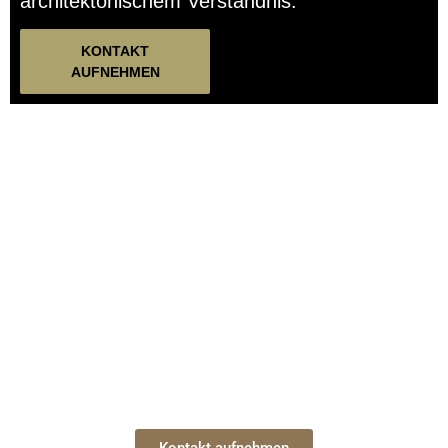
architektonischem Verständnis.
KONTAKT
AUFNEHMEN
Sprechen Sie noch heute mit einem
unserer Experten!