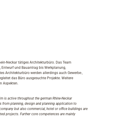
hein-Neckar tätiges Architekturbüro. Das Team
, Entwurf und Bauantrag bis Werkplanung,
es Architekturbüro werden allerdings auch Gewerbe-,
egleitet das Büro ausgesuchte Projekte. Weitere
en Aspekten.
is active throughout the german Rhine-Neckar
 from planning, design and planning application to
e company but also commercial, hotel or office buildings are
cted projects. Further core competences are mainly