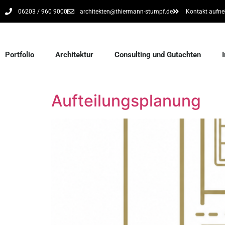
06203 / 960 9000
architekten@thiermann-stumpf.de
Kontakt aufn
Portfolio
Architektur
Consulting und Gutachten
Aufteilungsplanung