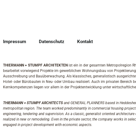
Impressum
Datenschutz
Kontakt
THIERMANN + STUMPF ARCHITEKTEN
ist ein in der gesamten Metropolregion R
bearbeitet vorwiegend Projekte im gewerblichen Wohnungsbau von Projektierung
Ausschreibung und Bauüberwachung. Als klassisches, generalistisch ausgerichtet
Hotel- oder Bürobauten in Neu- oder Umbau realisiert. Auch im privaten Bereich b
Kernkompetenzen liegen vor allem in der Projektentwicklung unter wirtschaftlich
THIERMANN + STUMPF ARCHITECTS
and GENERAL PLANNERS based in Heddesheim 
metropolitan region. The team worked predominantly in commercial housing projects
engineering, tendering and supervision. As a classic, generalist oriented architectur
realized in new or remodeling. Even in the private sector, the company works in sele
engaged in project development with economic aspects.